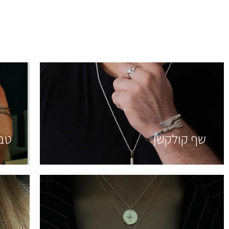
שף קולקשן
טבע